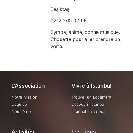
Beşiktaş
0212 265 02 69
Sympa, animé, bonne musique.
Chouette pour aller prendre un
verre.
L'Association
Vivre à Istanbul
Notre Mission
Trouver un Logement
L'équipe
Découvrir Istanbul
Nous Aider
Istanbul en vidéos
Activités
Les Liens