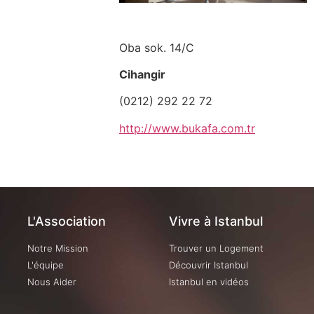
Oba sok. 14/C
Cihangir
(0212) 292 22 72
http://www.bukafa.com.tr
L'Association
Vivre à Istanbul
Notre Mission
Trouver un Logement
L'équipe
Découvrir Istanbul
Nous Aider
Istanbul en vidéos