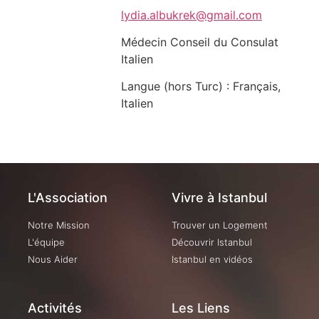
lydia.albukrek@gmail.com
Médecin Conseil du Consulat
Italien
Langue (hors Turc) : Français,
Italien
L'Association
Vivre à Istanbul
Notre Mission
Trouver un Logement
L'équipe
Découvrir Istanbul
Nous Aider
Istanbul en vidéos
Activités
Les Liens