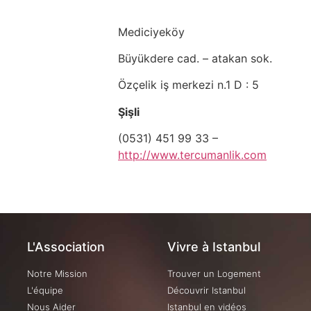
Mediciyeköy
Büyükdere cad. – atakan sok.
Özçelik iş merkezi n.1 D : 5
Şişli
(0531) 451 99 33 –
http://www.tercumanlik.com
L'Association
Vivre à Istanbul
Notre Mission
Trouver un Logement
L'équipe
Découvrir Istanbul
Nous Aider
Istanbul en vidéos