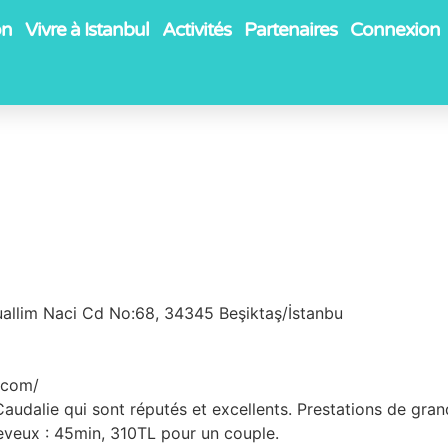
on
Vivre à Istanbul
Activités
Partenaires
Connexion
allim Naci Cd No:68, 34345 Beşiktaş/İstanbu
.com/
ts Caudalie qui sont réputés et excellents. Prestations de g
veux : 45min, 310TL pour un couple.