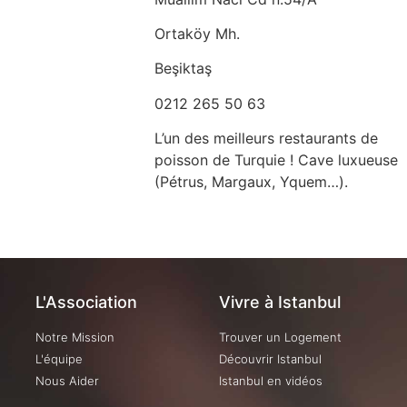
Ortaköy Mh.
Beşiktaş
0212 265 50 63
L’un des meilleurs restaurants de
poisson de Turquie ! Cave luxueuse
(Pétrus, Margaux, Yquem…).
L'Association
Vivre à Istanbul
Notre Mission
Trouver un Logement
L'équipe
Découvrir Istanbul
Nous Aider
Istanbul en vidéos