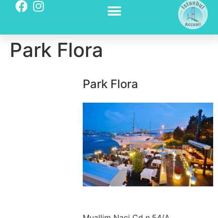
Park Flora
Park Flora
Muallim Naci Cd n.54/A