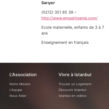
Sarıyer
(0212) 351 85 39 –
http://www.empetitgenie.com/
Ecole maternelle, enfants de 3 à 7
ans
Enseignement en français
L'Association
Vivre à Istanbul
Notre Mission
Trouver un Logement
L'équipe
Découvrir Istanbul
Nous Aider
Istanbul en vidéos