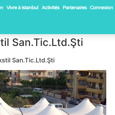
on
Vivre à Istanbul
Activités
Partenaires
Connexion
il San.Tic.Ltd.Şti
stil San.Tic.Ltd.Şti